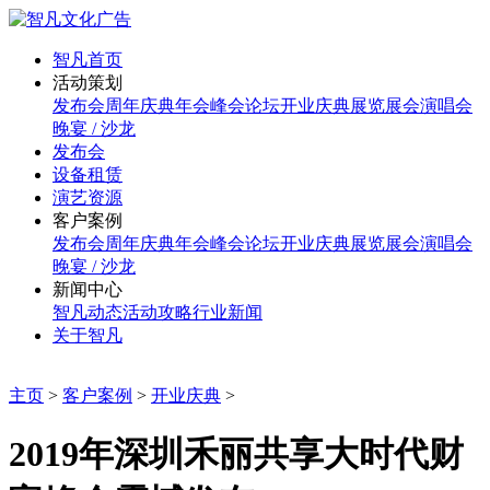
智凡首页
活动策划
发布会
周年庆典
年会
峰会论坛
开业庆典
展览展会
演唱会
晚宴 / 沙龙
发布会
设备租赁
演艺资源
客户案例
发布会
周年庆典
年会
峰会论坛
开业庆典
展览展会
演唱会
晚宴 / 沙龙
新闻中心
智凡动态
活动攻略
行业新闻
关于智凡
主页
>
客户案例
>
开业庆典
>
2019年深圳禾丽共享大时代财